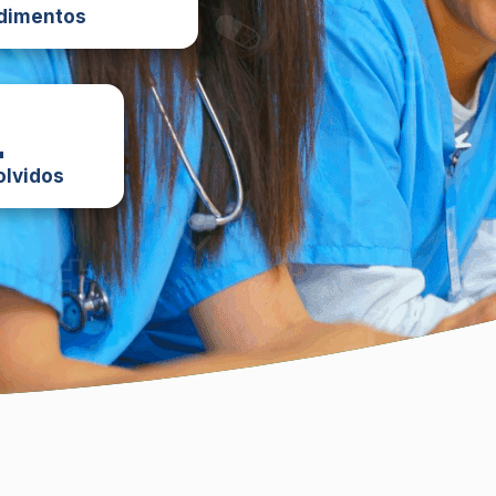
dimentos
1
olvidos