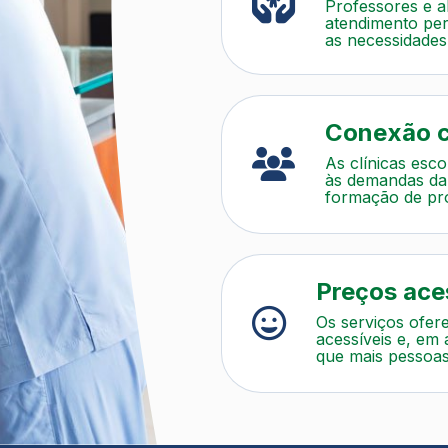
Professores e a
atendimento per
as necessidades
Conexão c
As clínicas esc
às demandas da
formação de pr
sociedade.
Preços ace
Os serviços ofere
acessíveis e, em 
que mais pessoas
qualidade.