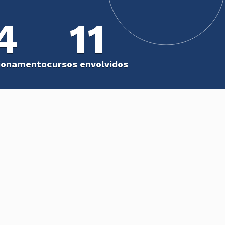
4
11
cionamento
cursos envolvidos