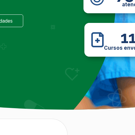
aten
idades
1
Cursos env