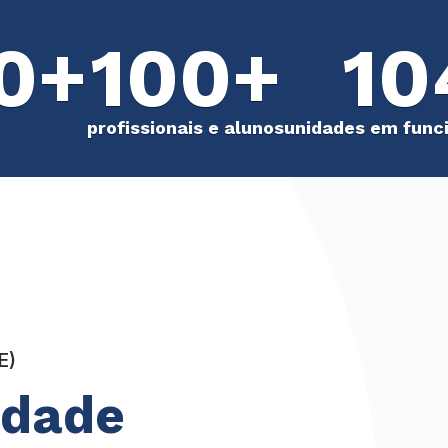
0+
100+
10
profissionais e alunos
unidades em fun
E)
idade