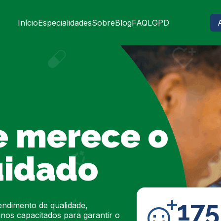
Início
Especialidades
Sobre
Blog
FAQ
LGPD
e merece o
uidado
17
endimento de qualidade,
lunos capacitados para garantir o