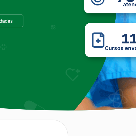
aten
idades
1
Cursos env