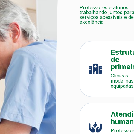
Professores e alunos
trabalhando juntos par
serviços acessíveis e de
excelência
Estrut
de
primei
Clínicas
modernas
equipadas
com
tecnologia
ponta que
oferecem
ambiente
Atend
seguro e
human
acolhedor
para todos
Professor