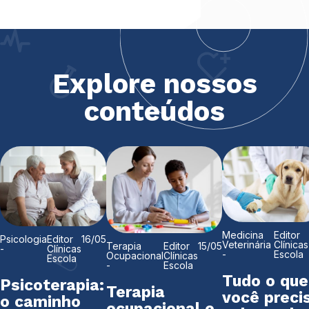
Explore nossos
conteúdos
Medicina
Editor
Psicologia
Editor
16/05
Veterinária
Clínicas
Terapia
Editor
15/05
-
Clínicas
-
Escola
Ocupacional
Clínicas
Escola
-
Escola
Tudo o que
Psicoterapia:
Terapia
você preci
o caminho
ocupacional e