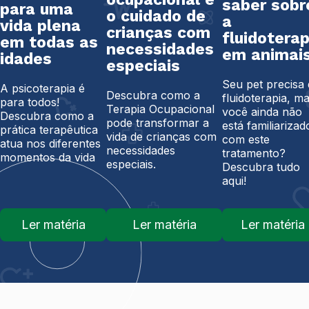
saber sobr
para uma
o cuidado de
a
vida plena
crianças com
fluidoterap
em todas as
necessidades
em animai
idades
especiais
Seu pet precisa
A psicoterapia é
Descubra como a
fluidoterapia, m
para todos!
Terapia Ocupacional
você ainda não
Descubra como a
pode transformar a
está familiarizad
prática terapêutica
vida de crianças com
com este
atua nos diferentes
necessidades
tratamento?
momentos da vida
especiais.
Descubra tudo
aqui!
Ler matéria
Ler matéria
Ler matéria