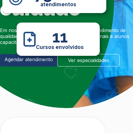
cuidado
atendimentos
11
Em nossa clínica escola, você encontra atendimento de
qualidade, infraestrutura completa, profissionais e alunos
capacitados para garantir o seu bem-estar.
Cursos envolvidos
Agendar atendimento
Ver especialidades