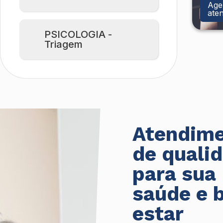
Age
ate
PSICOLOGIA -
Triagem
Atendim
de quali
para sua
saúde e 
estar