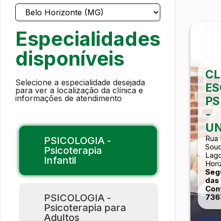
Especialidades
disponíveis
CL
Selecione a especialidade desejada
ES
para ver a localização da clínica e
informações de atendimento
PS
-
UN
Rua 
PSICOLOGIA -
Souc
Psicoterapia
Lago
Infantil
Hori
Seg
das 
Cont
PSICOLOGIA -
736
Psicoterapia para
Adultos